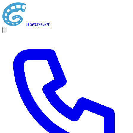
Поездка
.РФ