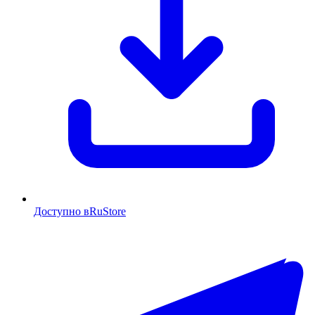
Доступно в
RuStore