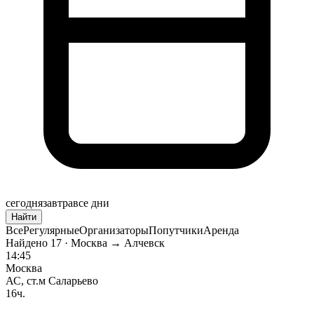
сегодня
завтра
все дни
Найти
Все
Регулярные
Организаторы
Попутчики
Аренда
Найдено
17
· Москва → Алчевск
14:45
Москва
АС, ст.м Саларьево
16ч.