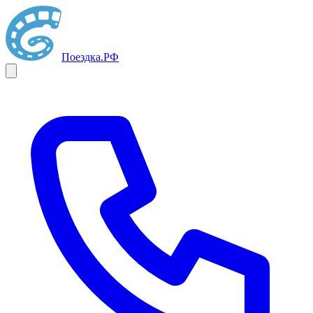
Поездка
.РФ