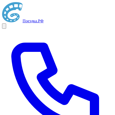
Поездка
.РФ