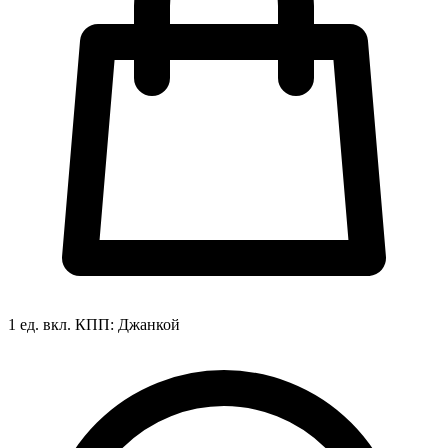
1 ед. вкл.
КПП:
Джанкой