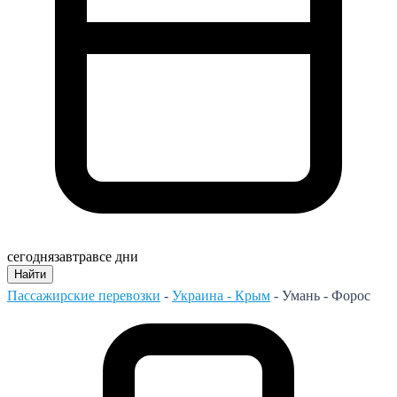
сегодня
завтра
все дни
Найти
Пассажирские перевозки
-
Украина - Крым
-
Умань - Форос