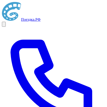
Поездка
.РФ