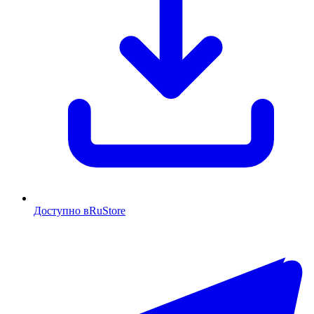
Доступно в
RuStore