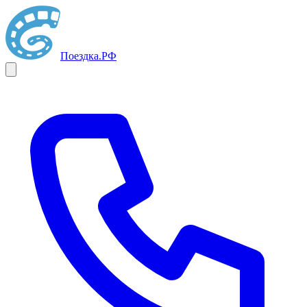
Поездка
.РФ