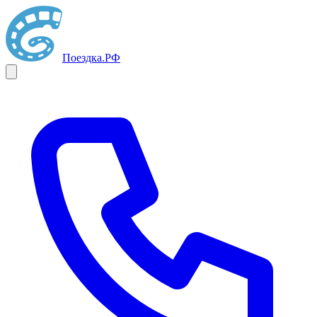
Поездка
.РФ