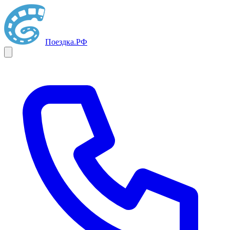
Поездка
.РФ