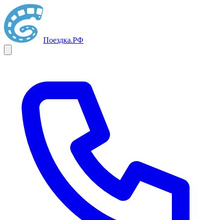
Поездка
.РФ