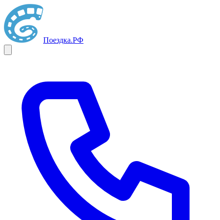
Поездка
.РФ