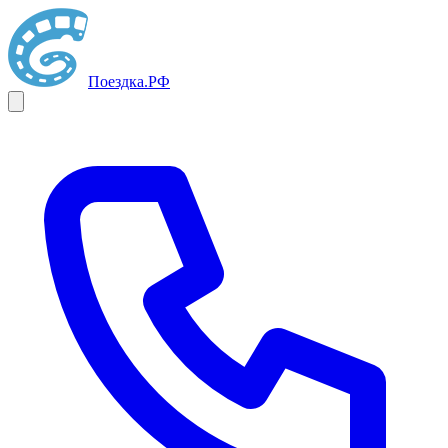
Поездка
.РФ