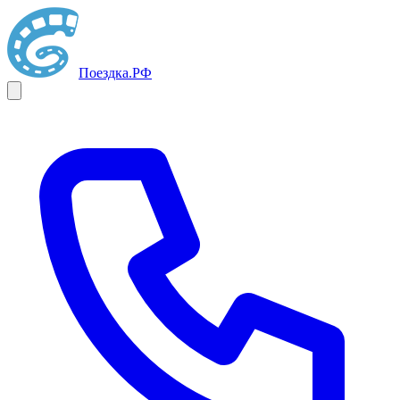
Поездка
.РФ