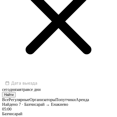
сегодня
завтра
все дни
Найти
Все
Регулярные
Организаторы
Попутчики
Аренда
Найдено
7
· Бахчисарай → Енакиево
05:00
Бахчисарай