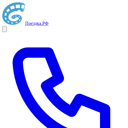
Поездка
.РФ