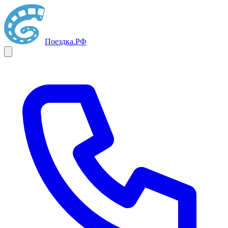
Поездка
.РФ