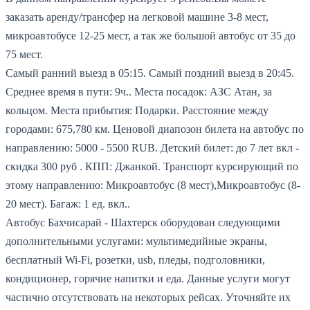
заказать аренду/трансфер на легковой машине 3-8 мест,
микроавтобусе 12-25 мест, а так же большой автобус от 35 до
75 мест.
Самый ранний выезд в 05:15.
Самый поздний выезд в 20:45.
Среднее время в пути: 9ч..
Места посадок: АЗС Атан, за
кольцом.
Места прибытия: Подарки.
Расстояние между
городами: 675,780 км.
Ценовой диапозон билета на автобус по
направлению: 5000 - 5500 RUB.
Детский билет: до 7 лет вкл -
скидка 300 руб .
КПП: Джанкой.
Транспорт курсирующий по
этому направлению: Микроавтобус (8 мест),Микроавтобус (8-
20 мест).
Багаж: 1 ед. вкл..
Автобус Бахчисарай - Шахтерск оборудован следующими
дополнительными услугами: мультимедийные экраны,
бесплатный Wi-Fi, розетки, usb, пледы, подголовники,
кондиционер, горячие напитки и еда. Данные услуги могут
частично отсутствовать на некоторых рейсах. Уточняйте их