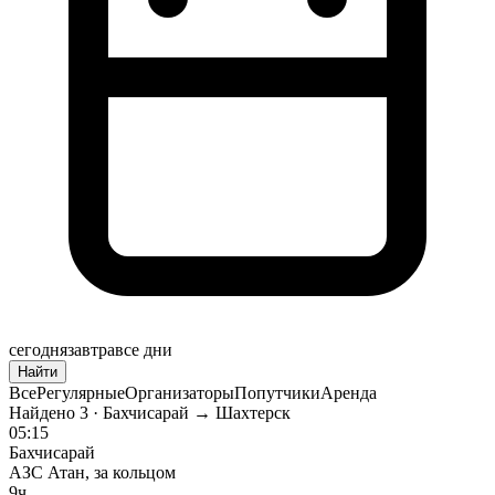
сегодня
завтра
все дни
Найти
Все
Регулярные
Организаторы
Попутчики
Аренда
Найдено
3
· Бахчисарай → Шахтерск
05:15
Бахчисарай
АЗС Атан, за кольцом
9ч.