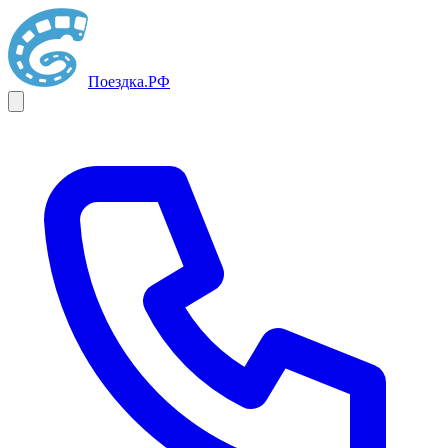
Поездка
.РФ