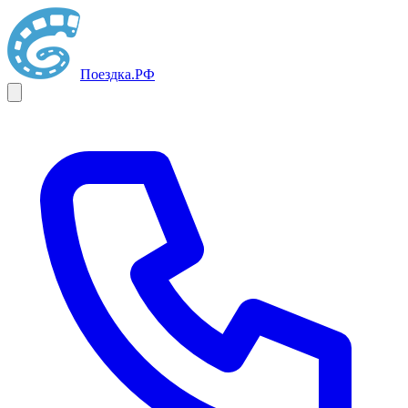
Поездка
.РФ