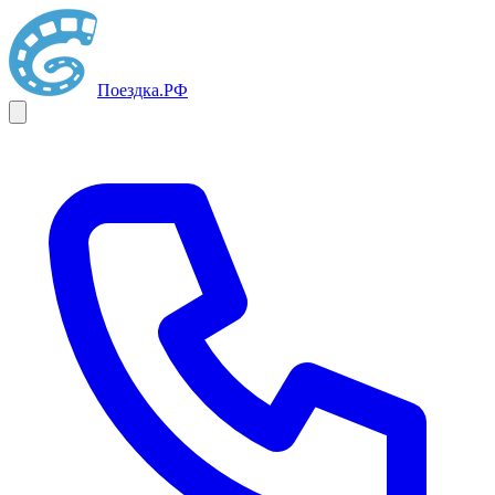
Поездка
.РФ