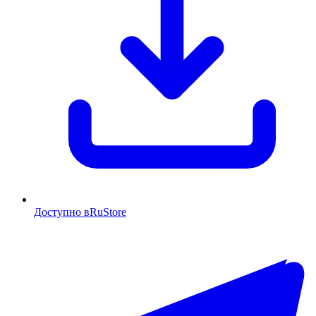
Доступно в
RuStore