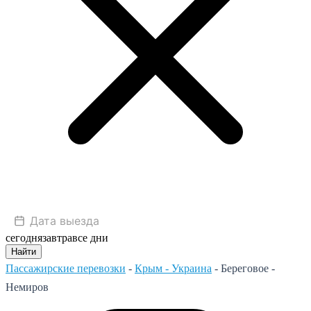
сегодня
завтра
все дни
Найти
Пассажирские перевозки
-
Крым - Украина
-
Береговое -
Немиров