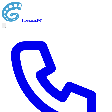
Поездка
.РФ