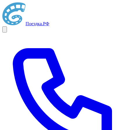
Поездка
.РФ