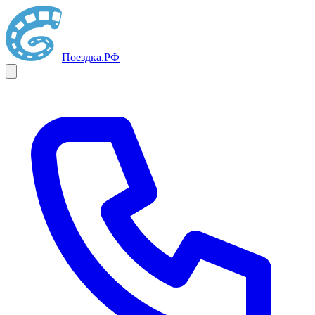
Поездка
.РФ