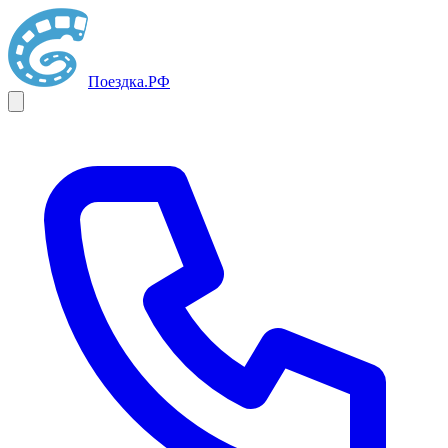
Поездка
.РФ