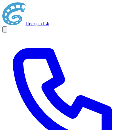
Поездка
.РФ