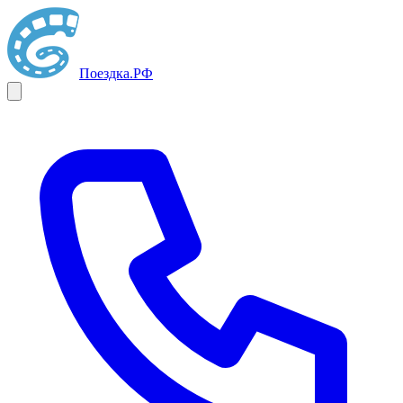
Поездка
.РФ