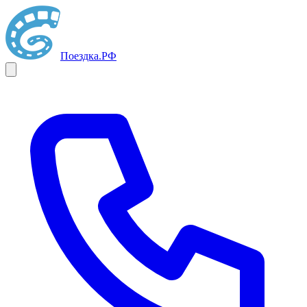
Поездка
.РФ