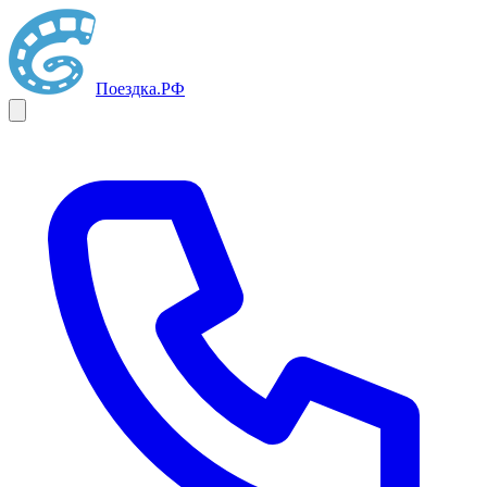
Поездка
.РФ