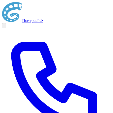
Поездка
.РФ