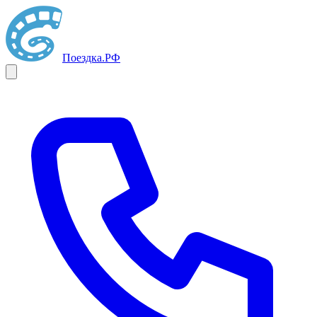
Поездка
.РФ