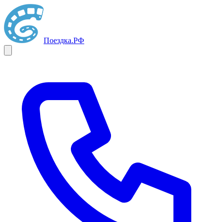
Поездка
.РФ