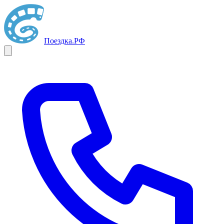
Поездка
.РФ