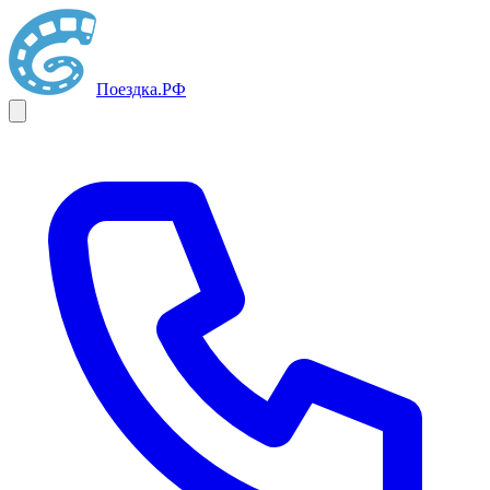
Поездка
.РФ