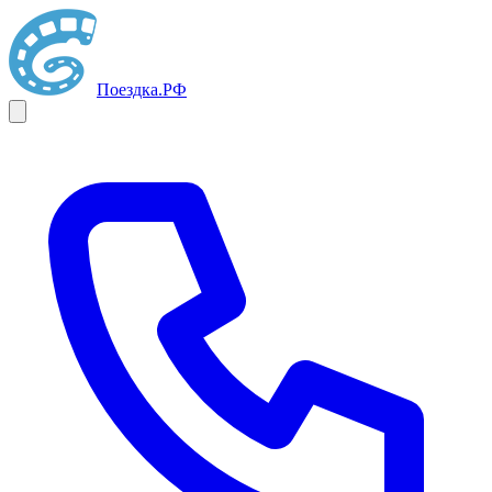
Поездка
.РФ