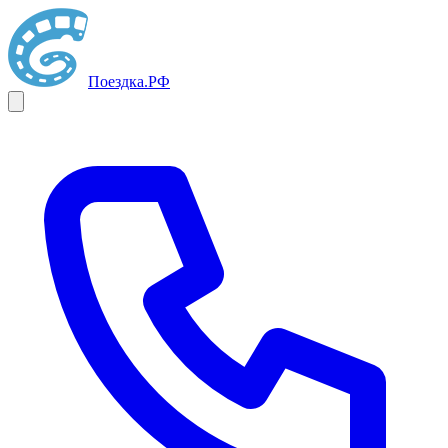
Поездка
.РФ