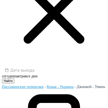
сегодня
завтра
все дни
Найти
Пассажирские перевозки
-
Крым - Украина
-
Джанкой - Умань