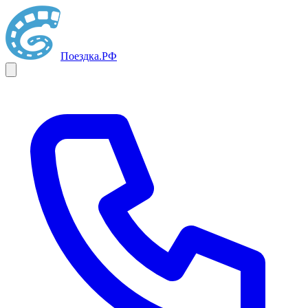
Поездка
.РФ