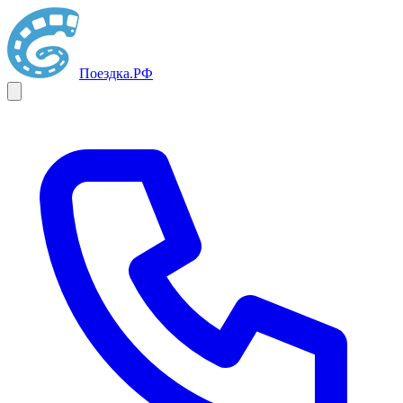
Поездка
.РФ