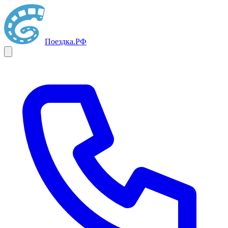
Поездка
.РФ