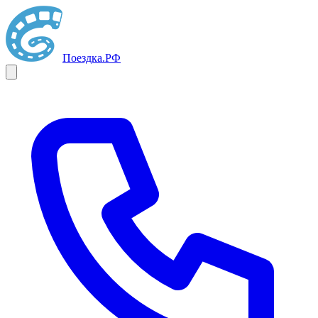
Поездка
.РФ