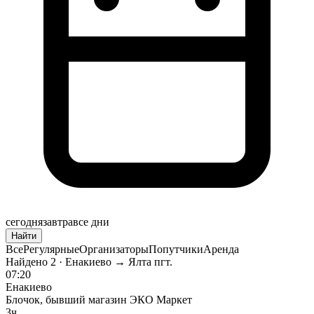
сегодня
завтра
все дни
Найти
Все
Регулярные
Организаторы
Попутчики
Аренда
Найдено
2
· Енакиево → Ялта пгт.
07:20
Енакиево
Блочок, бывший магазин ЭКО Маркет
3ч.