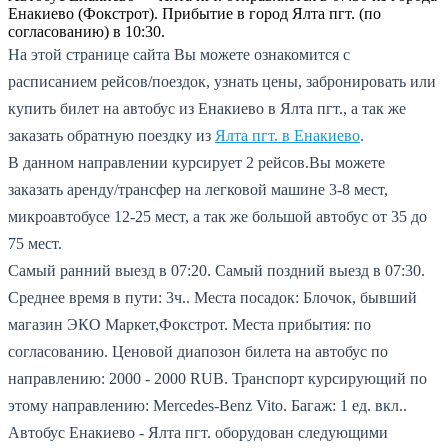
Енакиево (Фокстрот). Прибытие в город Ялта пгт. (по
согласованию) в 10:30.
На этой странице сайта Вы можете ознакомится с
расписанием рейсов/поездок, узнать цены, забронировать или
купить билет на автобус из Енакиево в Ялта пгт., а так же
заказать обратную поездку из
Ялта пгт. в Енакиево
.
В данном направлении курсирует 2 рейсов.
Вы можете
заказать аренду/трансфер на легковой машине 3-8 мест,
микроавтобусе 12-25 мест, а так же большой автобус от 35 до
75 мест.
Самый ранний выезд в 07:20.
Самый поздний выезд в 07:30.
Среднее время в пути: 3ч..
Места посадок: Блочок, бывший
магазин ЭКО Маркет,Фокстрот.
Места прибытия: по
согласованию.
Ценовой диапозон билета на автобус по
направлению: 2000 - 2000 RUB.
Транспорт курсирующий по
этому направлению: Mercedes-Benz Vito.
Багаж: 1 ед. вкл..
Автобус Енакиево - Ялта пгт. оборудован следующими