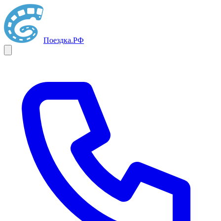
Поездка
.РФ