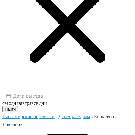
сегодня
завтра
все дни
Найти
Пассажирские перевозки
-
Донецк - Крым
-
Енакиево -
Лавровое