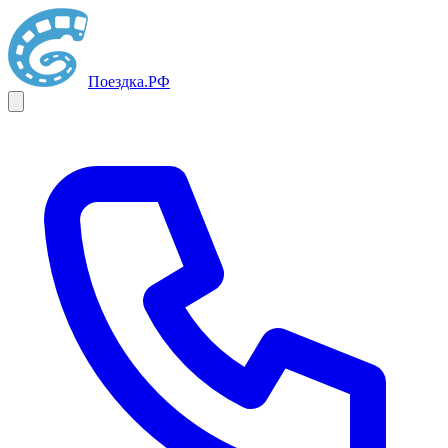
Поездка
.РФ