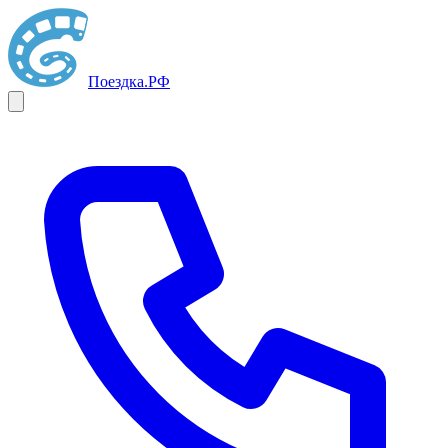
Поездка
.РФ