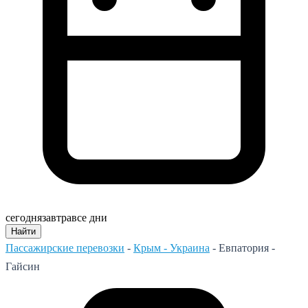
сегодня
завтра
все дни
Найти
Пассажирские перевозки
-
Крым - Украина
-
Евпатория -
Гайсин