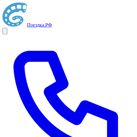
Поездка
.РФ