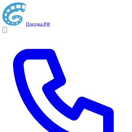
Поездка
.РФ