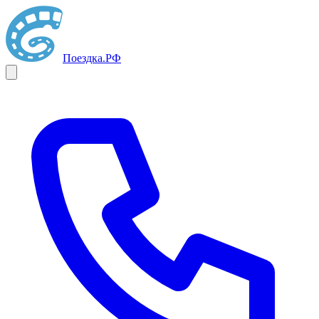
Поездка
.РФ