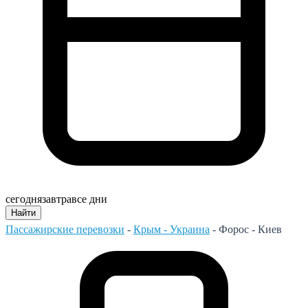
сегодня
завтра
все дни
Найти
Пассажирские перевозки
-
Крым - Украина
-
Форос - Киев