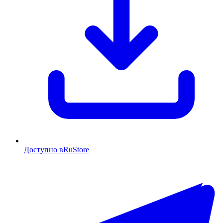
Доступно в
RuStore