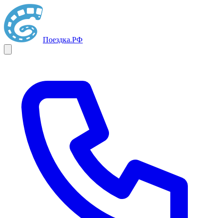
Поездка
.РФ