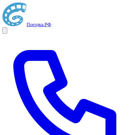
Поездка
.РФ