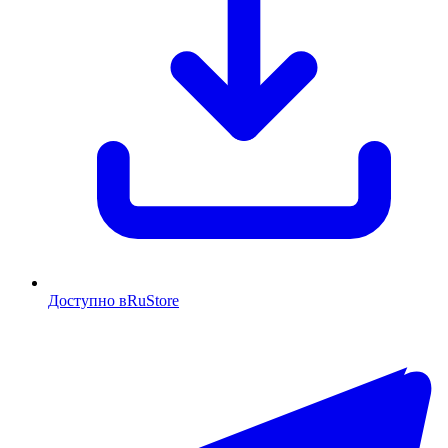
Доступно в
RuStore