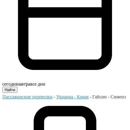
сегодня
завтра
все дни
Найти
Пассажирские перевозки
-
Украина - Крым
-
Гайсин - Симеиз