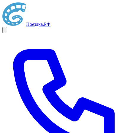
Поездка
.РФ