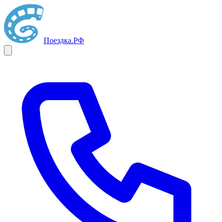
Поездка
.РФ