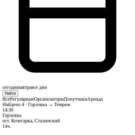
сегодня
завтра
все дни
Найти
Все
Регулярные
Организаторы
Попутчики
Аренда
Найдено
4
· Горловка → Темрюк
14:30
Горловка
ост. Кочегарка, Сталинский
14ч.