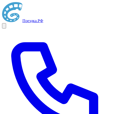
Поездка
.РФ