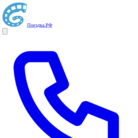
Поездка
.РФ