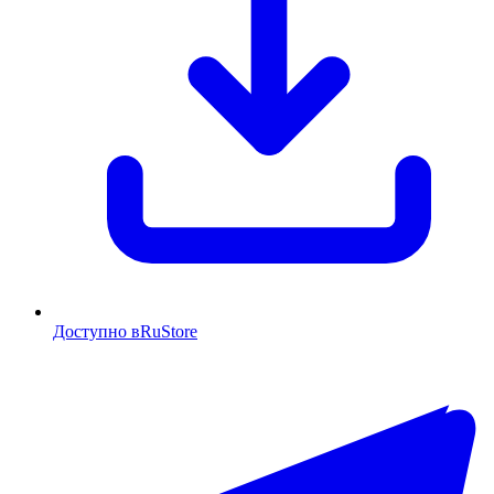
Доступно в
RuStore