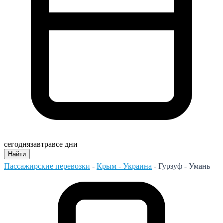
сегодня
завтра
все дни
Найти
Пассажирские перевозки
-
Крым - Украина
-
Гурзуф - Умань