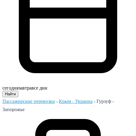
сегодня
завтра
все дни
Найти
Пассажирские перевозки
-
Крым - Украина
-
Гурзуф -
Запорожье