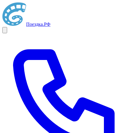
Поездка
.РФ