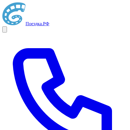
Поездка
.РФ