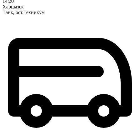
14:20
Харцызск
Танк, ост.Техникум