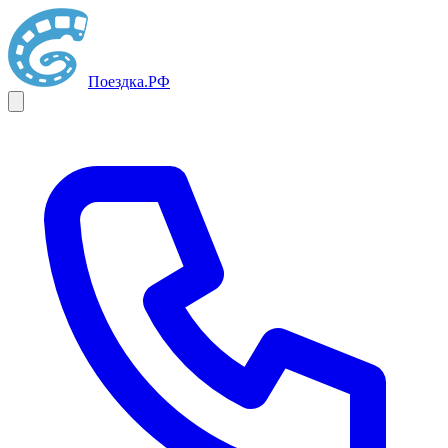
Поездка
.РФ