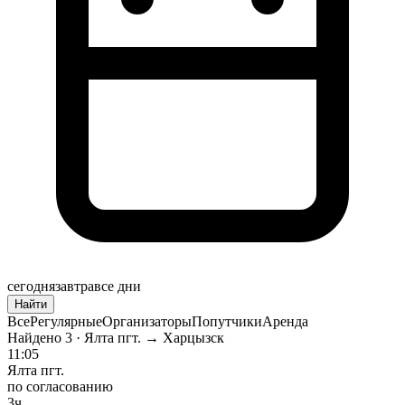
сегодня
завтра
все дни
Найти
Все
Регулярные
Организаторы
Попутчики
Аренда
Найдено
3
· Ялта пгт. → Харцызск
11:05
Ялта пгт.
по согласованию
3ч.